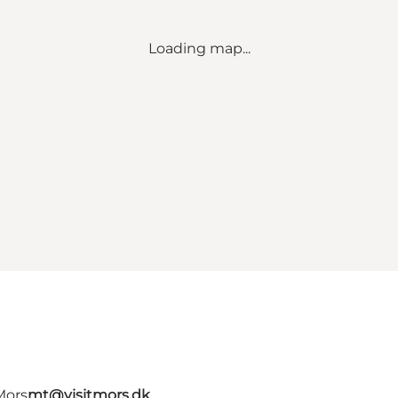
Loading map...
Mors
mt@visitmors.dk