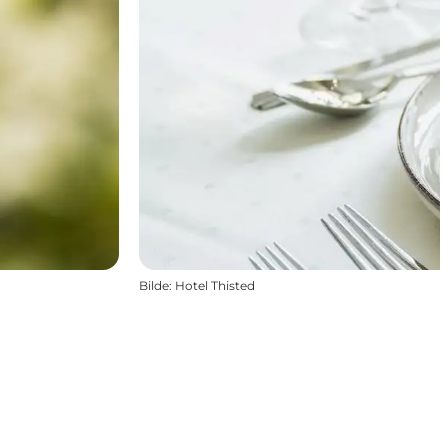
Bilde
:
Hotel Thisted