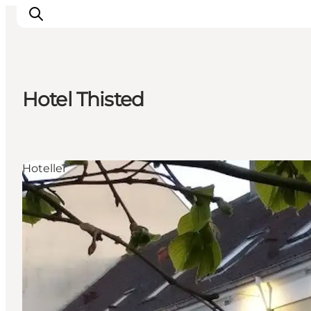
Hotel Thisted
Inspirasjon
Reisemål
Aktiviteter
Hoteller
Overnatting
Planlegg reisen