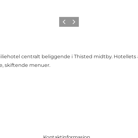
Forrige
Neste
ehotel centralt beliggende i Thisted midtby. Hotellets 
ge, skiftende menuer.
Kontaktinformasjon