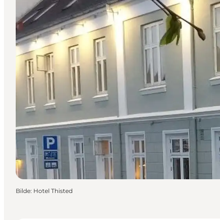
Bilde
:
Hotel Thisted