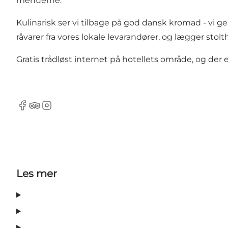
menuerne.
Kulinarisk ser vi tilbage på god dansk kromad - vi
råvarer fra vores lokale levarandører, og lægger sto
Gratis trådløst internet på hotellets område, og de
Facebook
TripAdvisor
Instagram
Les mer