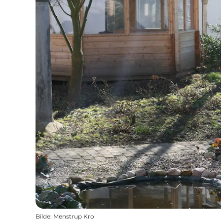
Bilde
:
Menstrup Kro