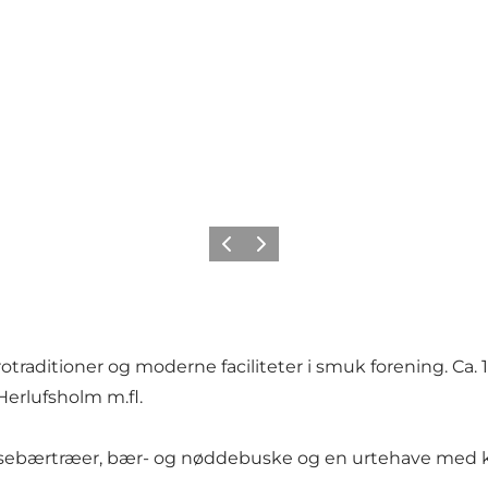
Forrige
Neste
traditioner og moderne faciliteter i smuk forening. Ca. 1 
Herlufsholm m.fl.
irsebærtræer, bær- og nøddebuske og en urtehave med kr