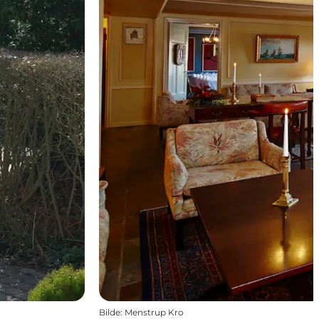
Bilde
:
Menstrup Kro