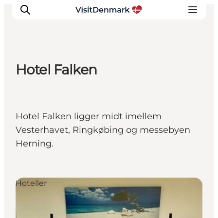
Hotel Falken
Inspirasjon
Reisemål
Aktiviteter
Hotel Falken ligger midt imellem
Overnatting
Vesterhavet, Ringkøbing og messebyen
Planlegg reisen
Herning.
Hoteller