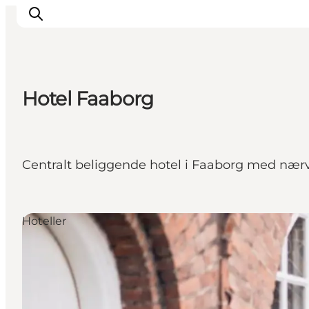
Hotel Faaborg
Inspirasjon
Reisemål
Aktiviteter
Centralt beliggende hotel i Faaborg med nærv
Overnatting
Planlegg reisen
Hoteller