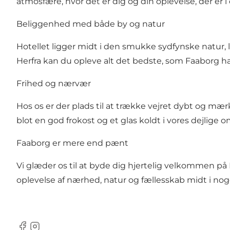
atmosfære, hvor det er dig og din oplevelse, der er 
Beliggenhed med både by og natur
Hotellet ligger midt i den smukke sydfynske natur, l
Herfra kan du opleve alt det bedste, som Faaborg ha
Frihed og nærvær
Hos os er der plads til at trække vejret dybt og mæ
blot en god frokost og et glas koldt i vores dejlige o
Faaborg er mere end pænt
Vi glæder os til at byde dig hjertelig velkommen p
oplevelse af nærhed, natur og fællesskab midt i n