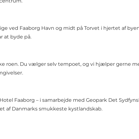
i centrum.
ige ved Faaborg Havn og midt på Torvet i hjertet af byen 
r at byde på.
rke roen. Du vælger selv tempoet, og vi hjælper gerne me
mgivelser.
å Hotel Faaborg – i samarbejde med Geopark Det Sydfynsk
oget af Danmarks smukkeste kystlandskab.