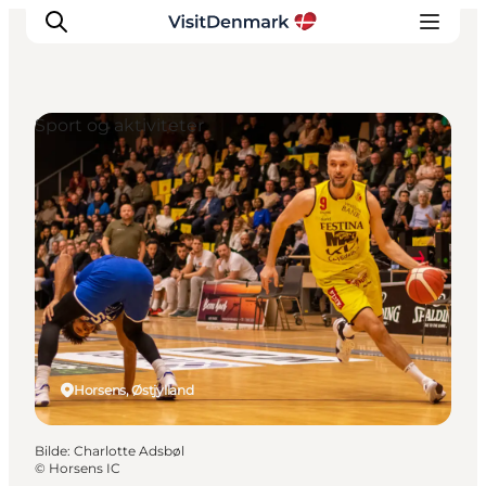
Sport og aktiviteter
Inspirasjon
Reisemål
Aktiviteter
Overnatting
Planlegg reisen
Horsens, Østjylland
Bilde
:
Charlotte Adsbøl
©
Horsens IC