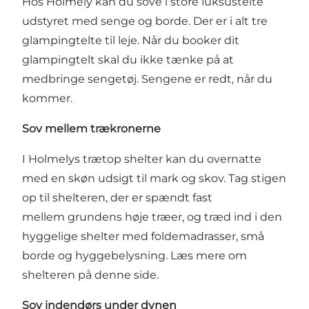
Hos Holmely kan du sove i store luksustelte
udstyret med senge og borde. Der er i alt tre
glampingtelte
til leje. Når du booker dit
glampingtelt skal du ikke tænke på at
medbringe sengetøj. Sengene er redt, når du
kommer.
Sov mellem trækronerne
I Holmelys trætop shelter kan du overnatte
med en skøn udsigt til mark og skov. Tag stigen
op til shelteren, der er spændt fast
mellem grundens høje træer, og træd ind i den
hyggelige shelter med foldemadrasser, små
borde og hyggebelysning.
Læs mere om
shelteren på denne side
.
Sov indendørs under dynen