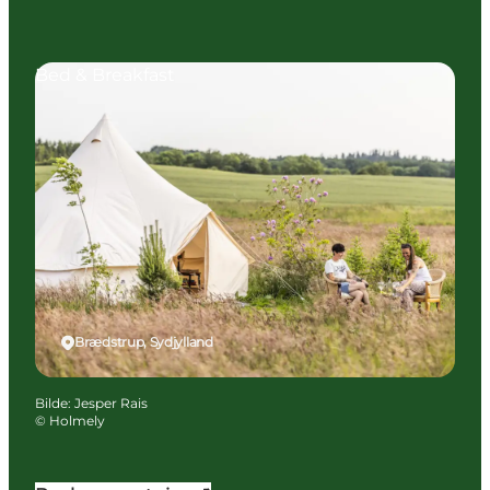
Bed & Breakfast
Brædstrup, Sydjylland
Bilde
:
Jesper Rais
©
Holmely