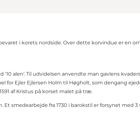
bevaret i korets nordside. Over dette korvindue er en or
med '10 alen'. Til udvidelsen anvendte man gavlens kvade
pel for Ejler Ejlersen Holm til Høgholt, som dengang eje
 1591 af Kristus på korset malet på træ.
ken. Et smedearbejde fra 1730 i barokstil er forsynet med 