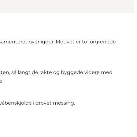
namenteret overligger. Motivet er to forgrenede
rsten, så langt de rakte og byggede videre med
de
3 våbenskjolde i drevet messing.