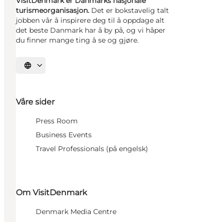
VisitDenmark er Danmarks nasjonale
turismeorganisasjon.
Det er bokstavelig talt
jobben vår å inspirere deg til å oppdage alt
det beste Danmark har å by på, og vi håper
du finner mange ting å se og gjøre.
Velg språk
Våre sider
Press Room
Business Events
Travel Professionals (på engelsk)
Om VisitDenmark
Denmark Media Centre