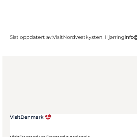
Sist oppdatert av:
VisitNordvestkysten, Hjørring
info