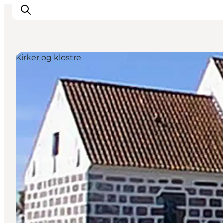
Kirker og klostre
Inspirasjon
Reisemål
Aktiviteter
Overnatting
Planlegg reisen