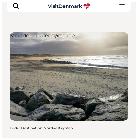
Strande og udendørsbade
Inspirasjon
Reisemål
Aktiviteter
Overnatting
Planlegg reisen
Bilde
:
Destination Nordvestkysten