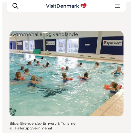
Svømmehaller og vandlande
Inspirasjon
Reisemål
Aktiviteter
Overnatting
Planlegg reisen
Bilde
:
Brønderslev Erhverv & Turisme
©
Hjallerup Svømmehal