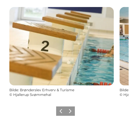
Bilde
:
Brønderslev Erhverv & Turisme
Bilde
:
©
Hjallerup Svømmehal
©
Hja
Forrige
Neste