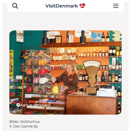
Shopping
Inspirasjon
Reisemål
Aktiviteter
Overnatting
Planlegg reisen
Aarhus, Østjylland
Bilde
:
VisitAarhus
©
Den Gamle By