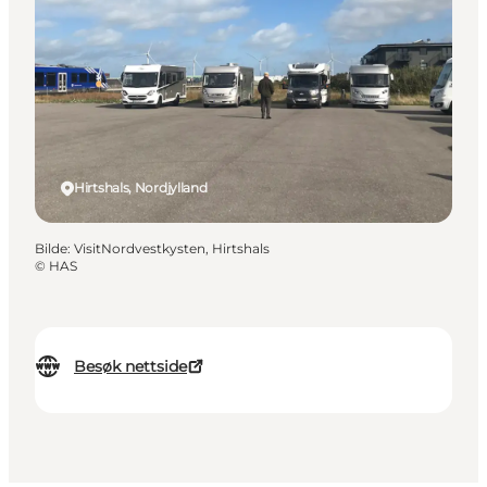
Hirtshals, Nordjylland
Bilde
:
VisitNordvestkysten, Hirtshals
©
HAS
Besøk nettside