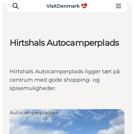
Hirtshals Autocamperplads
Inspirasjon
Reisemål
Aktiviteter
Hirtshals Autocamperplads ligger tæt på
Overnatting
centrum med gode shopping- og
Planlegg reisen
spisemuligheder.
Autocamperpladser