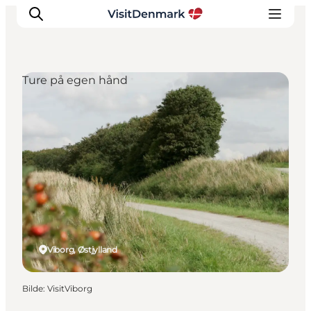
Ture på egen hånd
Inspirasjon
Reisemål
Aktiviteter
Overnatting
Planlegg reisen
Viborg, Østjylland
Bilde
:
VisitViborg