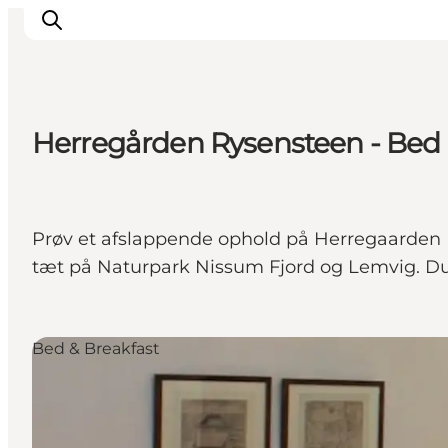
Herregården Rysensteen - Bed
Inspirasjon
Reisemål
Aktiviteter
Prøv et afslappende ophold på Herregaarden R
Overnatting
tæt på Naturpark Nissum Fjord og Lemvig. Du
Planlegg reisen
Bed & Breakfast