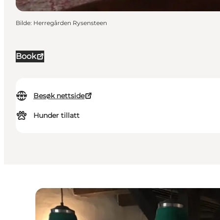
Bilde
:
Herregården Rysensteen
Book
Besøk nettside
Hunder tillatt