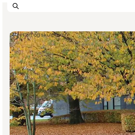
Street art og skulpturer
Inspirasjon
Reisemål
Aktiviteter
Overnatting
Planlegg reisen