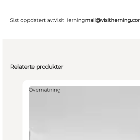
Sist oppdatert av:
VisitHerning
mail@visitherning.c
Relaterte produkter
Overnatning