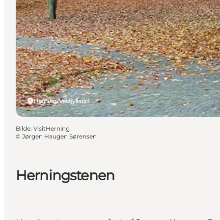
Herning, Vestjylland
Bilde
:
VisitHerning
©
Jørgen Haugen Sørensen
Herningstenen