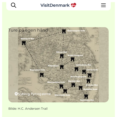
Ture på egen hånd
Inspirasjon
Reisemål
Aktiviteter
Overnatting
Planlegg reisen
Nyborg, Fyn og øerne
Bilde
:
H.C. Andersen Trail