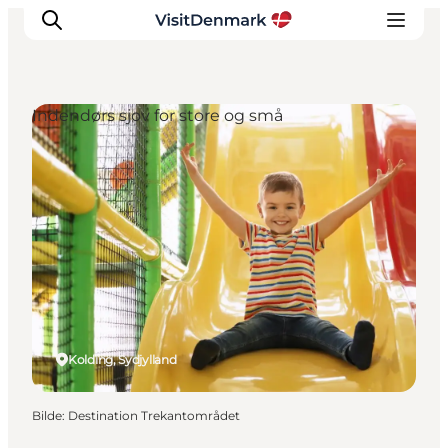
Indendørs sjov for store og små
Inspirasjon
Reisemål
Aktiviteter
Overnatting
Planlegg reisen
Kolding, Sydjylland
Bilde
:
Destination Trekantområdet