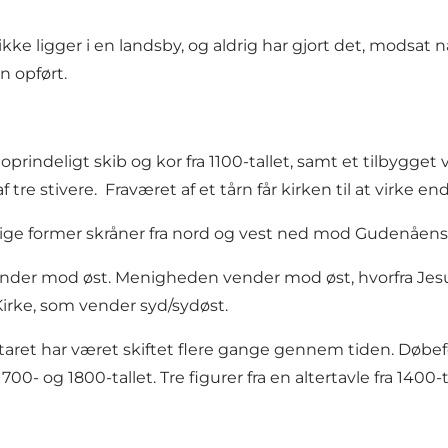
kke ligger i en landsby, og aldrig har gjort det, modsat
n opført.
prindeligt skib og kor fra 1100-tallet, samt et tilbygget 
tre stivere. Fraværet af et tårn får kirken til at virke 
 rolige former skråner fra nord og vest ned mod Gudenåe
vender mod øst. Menigheden vender mod øst, hvorfra Jes
irke, som vender syd/sydøst.
aret har været skiftet flere gange gennem tiden. Døbefon
700- og 1800-tallet. Tre figurer fra en altertavle fra 1400-ta