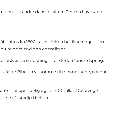
 næsten alle andre danske kirker. Det må have været
våbenhus fra 1800-tallet. Kirken har ikke noget tårn –
endnu mindre end den egentlig er.
ns allerøverste strækning, nær Gudenåens udspring.
us ifølge Bibelen vil komme til menneskene, når han
ten er oprindelig og fra 1100-tallet. Det øvrige
llet står stadig i kirken.