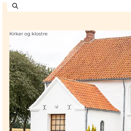
Kirker og klostre
Inspirasjon
Reisemål
Aktiviteter
Overnatting
Planlegg reisen