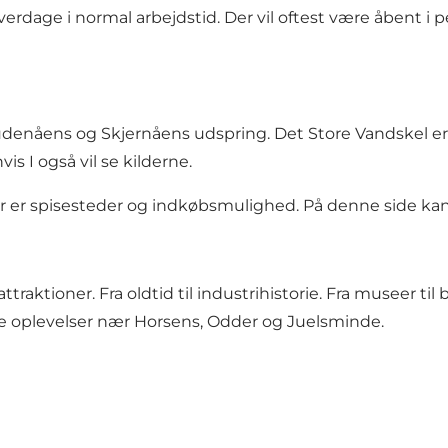
hverdage i normal arbejdstid. Der vil oftest være åbent i
denåens og Skjernåens udspring
. Det Store Vandskel e
hvis I også vil se kilderne.
er er spisesteder og indkøbsmulighed.
På denne side kan 
ktioner. Fra oldtid til industrihistorie. Fra museer til
ante oplevelser nær Horsens, Odder og Juelsminde.