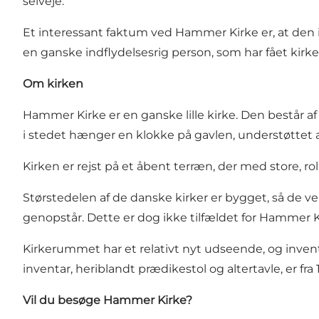
selveje.
Et interessant faktum ved Hammer Kirke er, at den i
en ganske indflydelsesrig person, som har fået kirke
Om kirken
Hammer Kirke er en ganske lille kirke. Den består af o
i stedet hænger en klokke på gavlen, understøttet af 
Kirken er rejst på et åbent terræn, der med store,
Størstedelen af de danske kirker er bygget, så de 
genopstår. Dette er dog ikke tilfældet for Hammer K
Kirkerummet har et relativt nyt udseende, og invent
inventar, heriblandt prædikestol og altertavle, er fra 1
Vil du besøge Hammer Kirke?