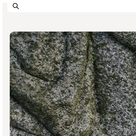
Street art og skulpturer
Inspirasjon
Reisemål
Aktiviteter
Overnatting
Planlegg reisen