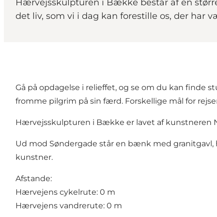
Hærvejsskulpturen i Bække består af en større
det liv, som vi i dag kan forestille os, der ha
Gå på opdagelse i relieffet, og se om du kan finde s
fromme pilgrim på sin færd. Forskellige mål for rej
Hærvejsskulpturen i Bække er lavet af kunstneren Niel
Ud mod Søndergade står en bænk med granitgavl, h
kunstner.
Afstande:
Hærvejens cykelrute: 0 m
Hærvejens vandrerute: 0 m