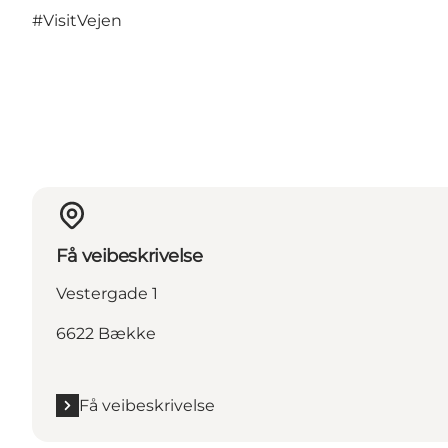
#VisitVejen
Få veibeskrivelse
Vestergade 1
6622 Bække
Få veibeskrivelse