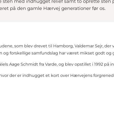
 sten med indhugget relief samt to oprette sten pl
r været på den gamle Hærvej generationer før os.
tudene, som blev drevet til Hamborg, Valdemar Sejr, der v
sen og forskellige samfundslag har været mikset godt og 
s Aage Schmidt fra Varde, og blev opstillet i 1992 på ini
vor der er indhugget et kort over Hærvejens forgrene