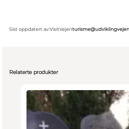
Sist oppdatert av:
VisitVejen
turisme@udviklingvejen
Relaterte produkter
Attraktioner