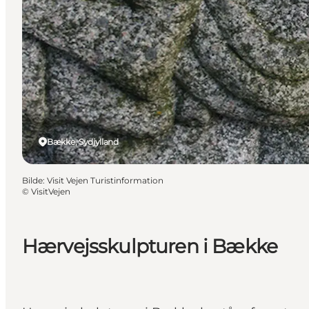
Bække, Sydjylland
Bilde
:
Visit Vejen Turistinformation
©
VisitVejen
Hærvejsskulpturen i Bække