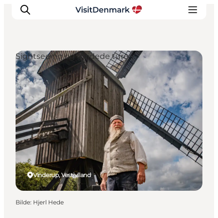
Sightseeing og guidede ture
Inspirasjon
Reisemål
Aktiviteter
Overnatting
Planlegg reisen
Vinderup, Vestjylland
Bilde
:
Hjerl Hede