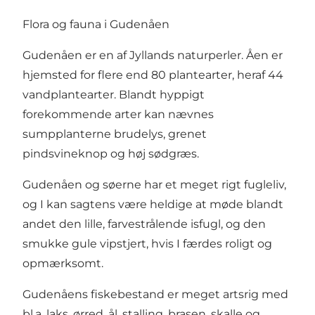
Flora og fauna i Gudenåen
Gudenåen er en af Jyllands naturperler. Åen er
hjemsted for flere end 80 plantearter, heraf 44
vandplantearter. Blandt hyppigt
forekommende arter kan nævnes
sumpplanterne brudelys, grenet
pindsvineknop og høj sødgræs.
Gudenåen og søerne har et meget rigt fugleliv,
og I kan sagtens være heldige at møde blandt
andet den lille, farvestrålende isfugl, og den
smukke gule vipstjert, hvis I færdes roligt og
opmærksomt.
Gudenåens fiskebestand er meget artsrig med
bl.a. laks, ørred, ål, stalling, brasen, skalle og