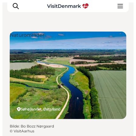
Naturområder
Inspirasjon
Reisemål
Aktiviteter
Overnatting
Planlegg reisen
Søhøjlandet, Østjylland
Bilde
:
Bo Bozz Nørgaard
©
VisitAarhus