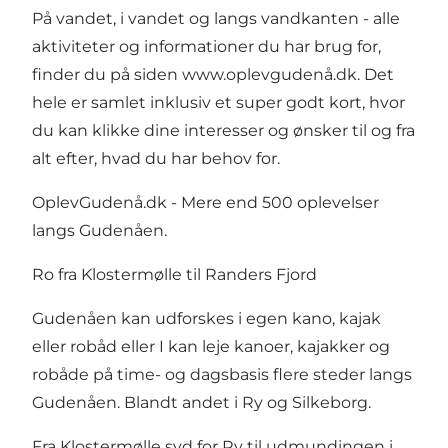
På vandet, i vandet og langs vandkanten - alle
aktiviteter og informationer du har brug for,
finder du på siden
www.oplevgudenå.dk
. Det
hele er samlet inklusiv et super godt kort, hvor
du kan klikke dine interesser og ønsker til og fra
alt efter, hvad du har behov for.
OplevGudenå.dk
- Mere end 500 oplevelser
langs Gudenåen.
Ro fra Klostermølle til Randers Fjord
Gudenåen kan udforskes i egen kano, kajak
eller robåd eller I kan leje kanoer, kajakker og
robåde på time- og dagsbasis flere steder langs
Gudenåen. Blandt andet i Ry og Silkeborg.
Fra Klostermølle syd for Ry til udmundingen i