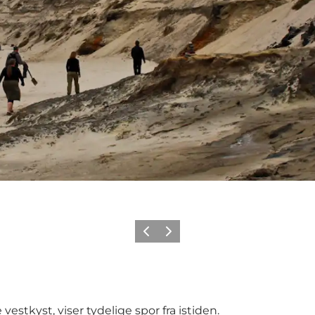
Forrige
Neste
estkyst, viser tydelige spor fra istiden.