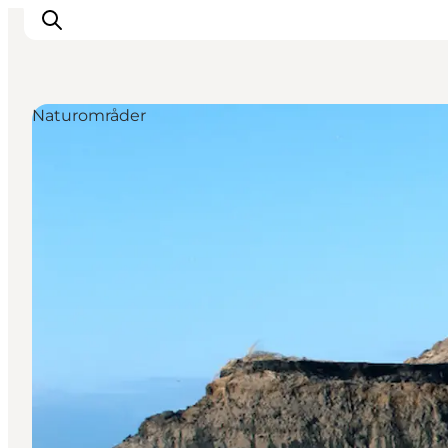
Naturområder
Inspirasjon
Reisemål
Aktiviteter
Overnatting
Planlegg reisen