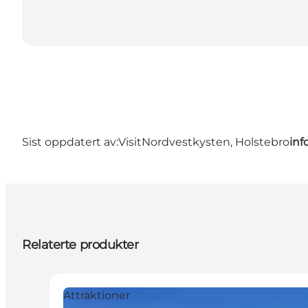
Sist oppdatert av:
VisitNordvestkysten, Holstebro
inf
Relaterte produkter
Attraktioner