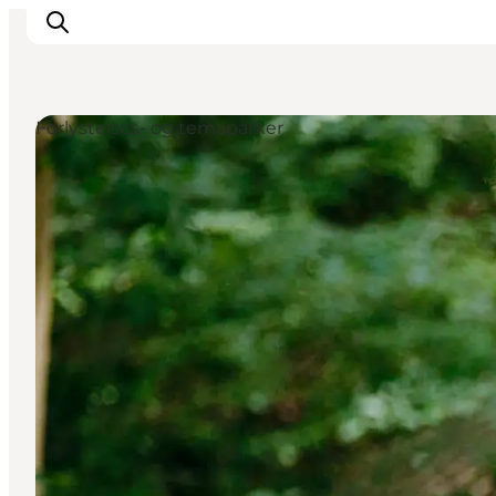
Forlystelses- og temaparker
Inspirasjon
Reisemål
Aktiviteter
Overnatting
Planlegg reisen