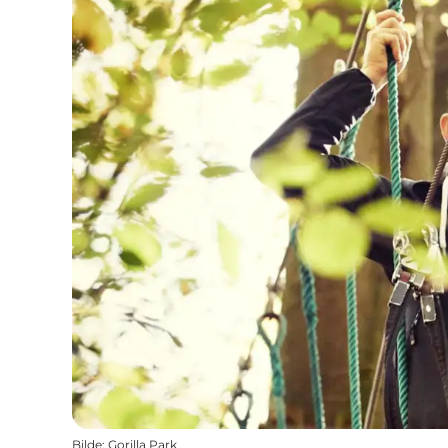
Bilde
:
Gorilla Park