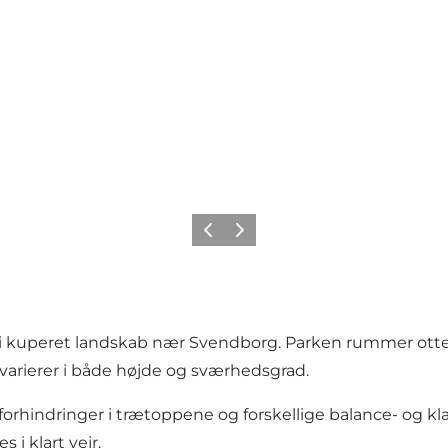
Forrige
Neste
e i kuperet landskab nær Svendborg. Parken rummer otte
e varierer i både højde og sværhedsgrad.
orhindringer i trætoppene og forskellige balance- og kl
 i klart vejr.