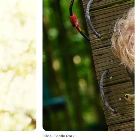
Bilde
:
Gorilla Park