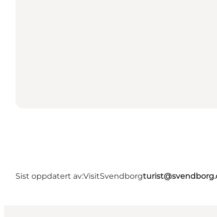
Sist oppdatert av:
VisitSvendborg
turist@svendborg.