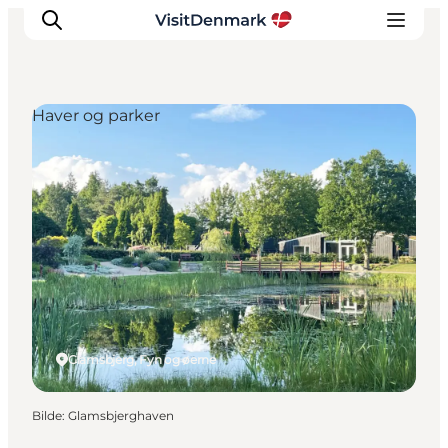
Haver og parker
Inspirasjon
Reisemål
Aktiviteter
Overnatting
Planlegg reisen
Glamsbjerg, Fyn og øerne
Bilde
:
Glamsbjerghaven