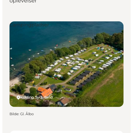
oplevelser
Campingpladser
Kolding, Sydjylland
Bilde
:
Gl. Ålbo