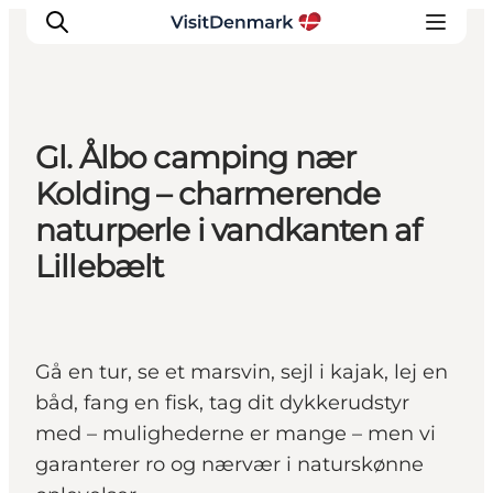
Gl. Ålbo camping nær
Inspirasjon
Kolding – charmerende
Reisemål
naturperle i vandkanten af
Aktiviteter
Lillebælt
Overnatting
Planlegg reisen
Gå en tur, se et marsvin, sejl i kajak, lej en
båd, fang en fisk, tag dit dykkerudstyr
med – mulighederne er mange – men vi
garanterer ro og nærvær i naturskønne