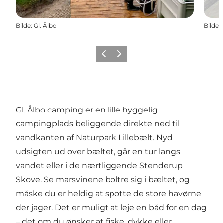
Bilde
:
Gl. Ålbo
Bilde
:
Forrige
Neste
Gl. Ålbo camping er en lille hyggelig
campingplads beliggende direkte ned til
vandkanten af
Naturpark Lillebælt
. Nyd
udsigten ud over bæltet, går en tur langs
vandet eller i de nærtliggende Stenderup
Skove. Se marsvinene boltre sig i bæltet, og
måske du er heldig at spotte de store havørne
der jager. Det er muligt at leje en båd for en dag
– det om du ønsker at fiske, dykke eller