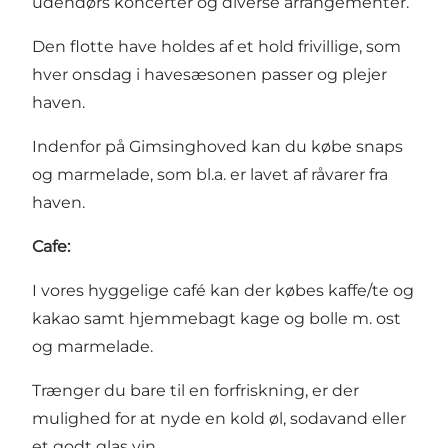
udendørs koncerter og diverse arrangementer.
Den flotte have holdes af et hold frivillige, som
hver onsdag i havesæsonen passer og plejer
haven.
Indenfor på Gimsinghoved kan du købe snaps
og marmelade, som bl.a. er lavet af råvarer fra
haven.
Cafe:
I vores hyggelige café kan der købes kaffe/te og
kakao samt hjemmebagt kage og bolle m. ost
og marmelade.
Trænger du bare til en forfriskning, er der
mulighed for at nyde en kold øl, sodavand eller
et godt glas vin.