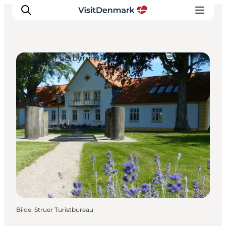
Arkitektur og byrum
Inspirasjon
Reisemål
Aktiviteter
Overnatting
Planlegg reisen
Bilde
:
Struer Turistbureau