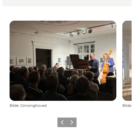
Bilde
:
Gimsinghoved
Bilde
:
Forrige
Neste