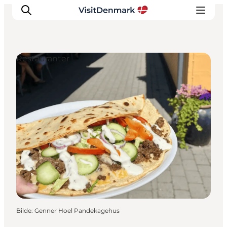
Restauranter
Inspirasjon
Reisemål
Aktiviteter
Overnatting
Planlegg reisen
Bilde
:
Genner Hoel Pandekagehus