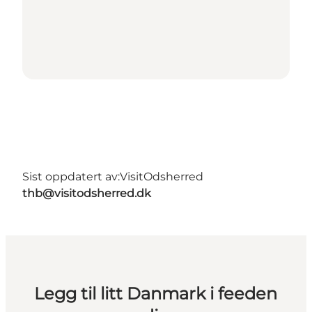
Sist oppdatert av:
VisitOdsherred
thb@visitodsherred.dk
Legg til litt Danmark i feeden