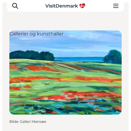
Gallerier og kunsthaller
Inspirasjon
Reisemål
Aktiviteter
Overnatting
Planlegg reisen
Bilde
:
Galleri Mainsøe