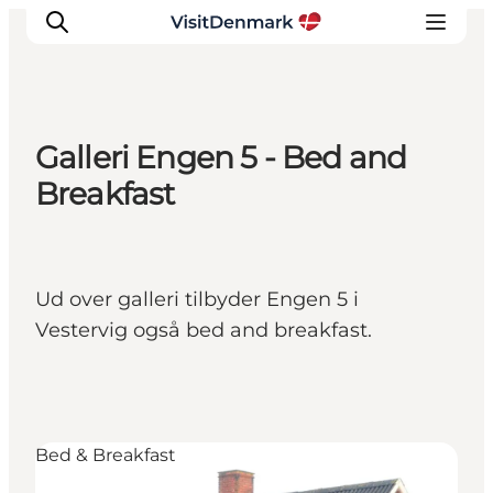
Galleri Engen 5 - Bed and
Inspirasjon
Breakfast
Reisemål
Aktiviteter
Overnatting
Ud over galleri tilbyder Engen 5 i
Planlegg reisen
Vestervig også bed and breakfast.
Bed & Breakfast