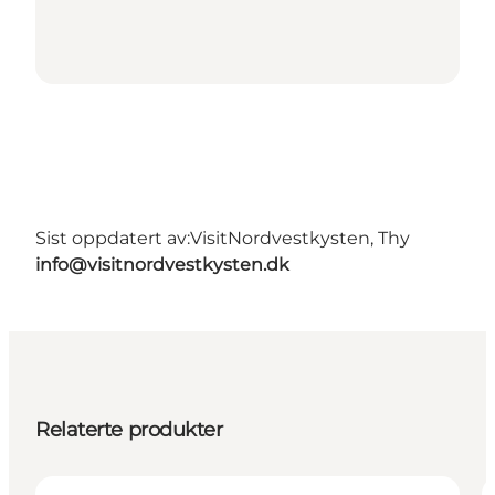
Sist oppdatert av:
VisitNordvestkysten, Thy
info@visitnordvestkysten.dk
Relaterte produkter