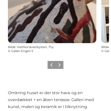
Bilde
:
VisitNordvestkysten, Thy
Bilde
:
©
Galleri Engen 5
©
Gall
Forrige
Neste
Omkring huset er der stor have og en
overdækket + en åben terrasse. Galleri med
kunst, maleri og keramik er i tilknytning.