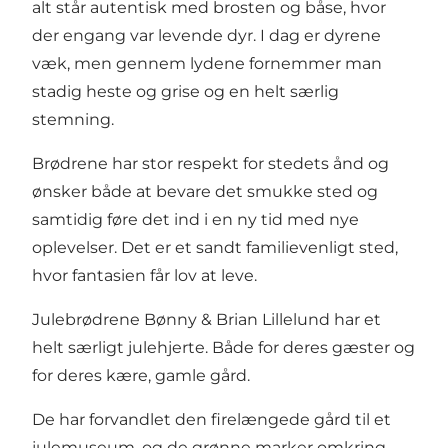
alt står autentisk med brosten og båse, hvor
der engang var levende dyr. I dag er dyrene
væk, men gennem lydene fornemmer man
stadig heste og grise og en helt særlig
stemning.
Brødrene har stor respekt for stedets ånd og
ønsker både at bevare det smukke sted og
samtidig føre det ind i en ny tid med nye
oplevelser. Det er et sandt familievenligt sted,
hvor fantasien får lov at leve.
Julebrødrene Bønny & Brian Lillelund har et
helt særligt julehjerte. Både for deres gæster og
for deres kære, gamle gård.
De har forvandlet den firelængede gård til et
julemuseum, og de grønne marker omkring