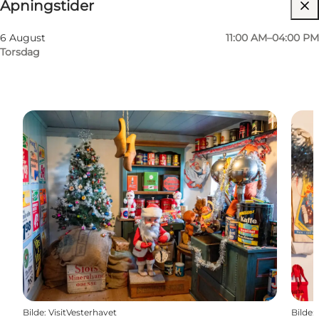
Åpningstider
Børn, Venner, Mig selv
6 August
11:00 AM–04:00 PM
Torsdag
Bilde
:
VisitVesterhavet
Bilde
: