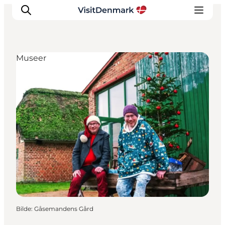
Museer
Inspirasjon
Reisemål
Aktiviteter
Overnatting
Planlegg reisen
Bilde
:
Gåsemandens Gård