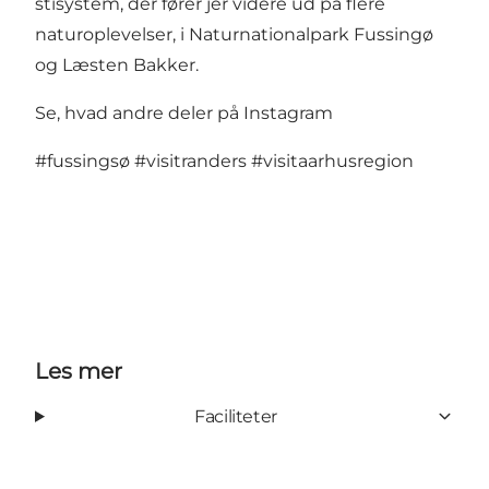
stisystem, der fører jer videre ud på flere
naturoplevelser, i Naturnationalpark Fussingø
og Læsten Bakker.
Se, hvad andre deler på Instagram
#fussingsø
#visitranders
#visitaarhusregion
Les mer
Faciliteter