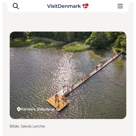
Badesøer
Inspirasjon
Reisemål
Aktiviteter
Overnatting
Planlegg reisen
Randers, Østjylland
Bilde
:
Jakob Lerche