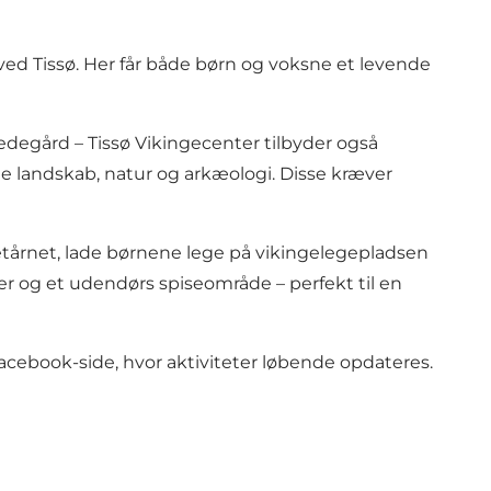
r ved Tissø. Her får både børn og voksne et levende
gledegård – Tissø Vikingecenter tilbyder også
åde landskab, natur og arkæologi. Disse kræver
etårnet, lade børnene lege på vikingelegepladsen
dser og et udendørs spiseområde – perfekt til en
cebook-side, hvor aktiviteter løbende opdateres.