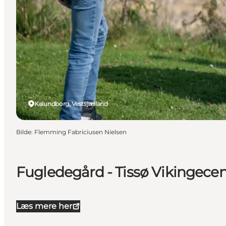
Kalundborg, Vestsjælland
Bilde
:
Flemming Fabriciusen Nielsen
Fugledegård - Tissø Vikingecen
Læs mere her