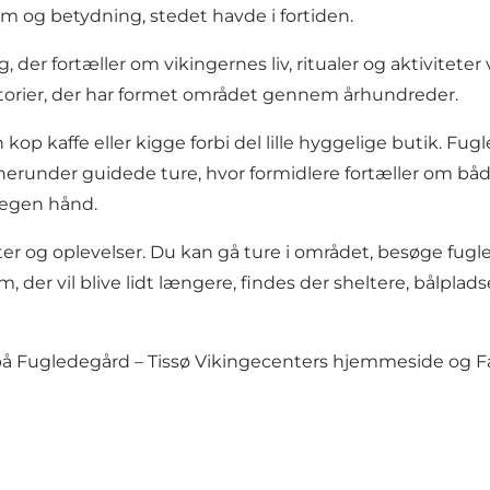
 og betydning, stedet havde i fortiden.
 der fortæller om vikingernes liv, ritualer og aktivitete
storier, der har formet området gennem århundreder.
kop kaffe eller kigge forbi del lille hyggelige butik. Fu
et, herunder guidede ture, hvor formidlere fortæller om b
 egen hånd.
er og oplevelser. Du kan gå ture i området, besøge fugl
, der vil blive lidt længere, findes der sheltere, bålpla
på Fugledegård – Tissø Vikingecenters hjemmeside og Fa