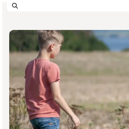
Naturområder
Inspirasjon
Reisemål
Aktiviteter
Overnatting
Planlegg reisen