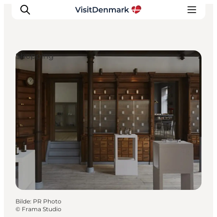
Shopping
Inspirasjon
Reisemål
Aktiviteter
Overnatting
Planlegg reisen
Bilde
:
PR Photo
©
Frama Studio