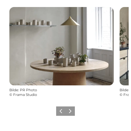
Bilde
:
PR Photo
Bilde
:
©
Frama Studio
©
Fra
Forrige
Neste