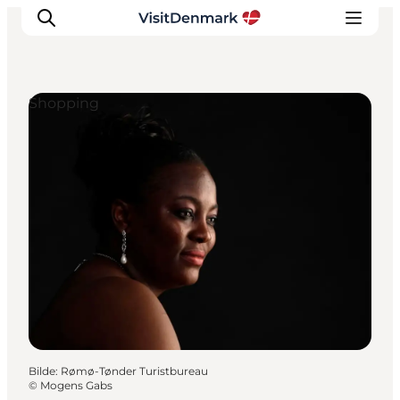
Shopping
Inspirasjon
Reisemål
Aktiviteter
Overnatting
Planlegg reisen
Bilde
:
Rømø-Tønder Turistbureau
©
Mogens Gabs