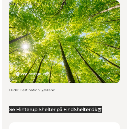
Shelters og naturlejrpladser
Sorø, Vestsjælland
Bilde
:
Destination Sjælland
Se Flinterup Shelter på FindShelter.dk