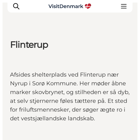
Flinterup
Inspirasjon
Reisemål
Aktiviteter
Afsides shelterplads ved Flinterup nær
Overnatting
Nyrup i Sorø Kommune. Her møder åbne
Planlegg reisen
marker skovbrynet, og stilheden er så dyb,
at selv stjernerne føles tættere på. Et sted
for friluftsmennesker, der søger ægte ro i
det vestsjællandske landskab.