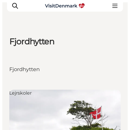
Fjordhytten
Inspirasjon
Reisemål
Aktiviteter
Fjordhytten
Overnatting
Planlegg reisen
Lejrskoler