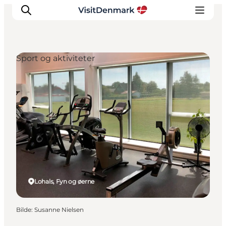
Sport og aktiviteter
Inspirasjon
Reisemål
Aktiviteter
Overnatting
Planlegg reisen
Lohals, Fyn og øerne
Bilde
:
Susanne Nielsen