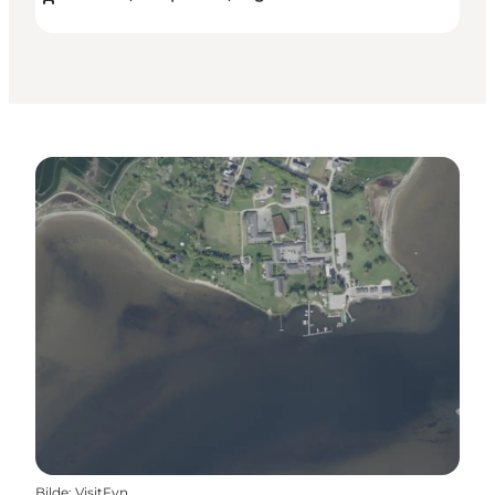
Bilde
:
VisitFyn