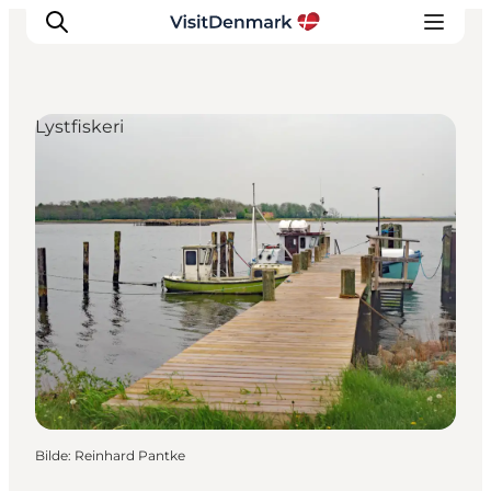
Lystfiskeri
Inspirasjon
Reisemål
Aktiviteter
Overnatting
Planlegg reisen
Bilde
:
Reinhard Pantke