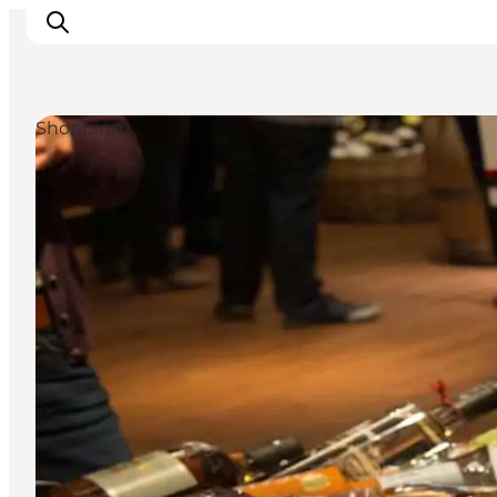
Shopping
Inspirasjon
Reisemål
Aktiviteter
Overnatting
Planlegg reisen