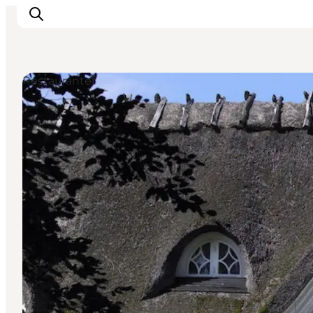
Restauranter
Inspirasjon
Reisemål
Aktiviteter
Overnatting
Planlegg reisen