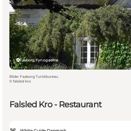
Faaborg, Fyn og øerne
Bilde
:
Faaborg Turistbureau
©
falsled kro
Falsled Kro - Restaurant
White Guide Danmark