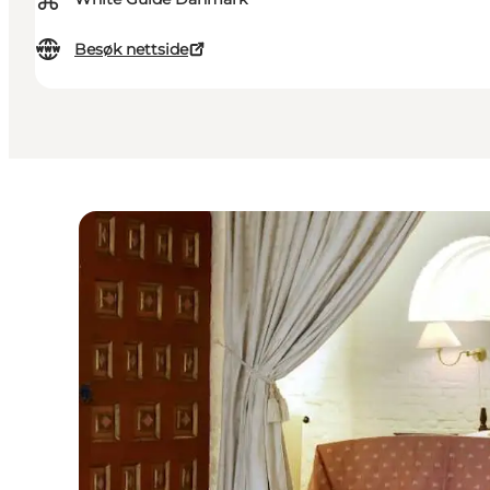
⌘
Besøk nettside