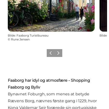
Bilde
:
Faaborg Turistbureau
Bilde
:
©
Rune Jensen
Forrige
Neste
Faaborg har idyl og atmosfære - Shopping
Faaborg og Byliv
Bynavnet Foburgh, som menes at betyde
Rævens Borg, nævnes første gang i 1229, hvor
Kong Valdemar Sejr forærede sin portugisiske