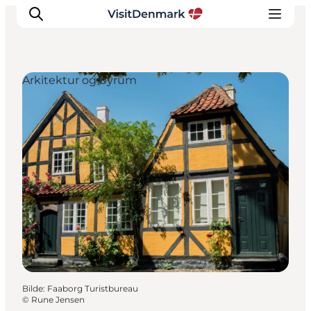
Arkitektur og byrum
Inspirasjon
Reisemål
Aktiviteter
Overnatting
Planlegg reisen
Bilde
:
Faaborg Turistbureau
©
Rune Jensen