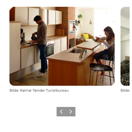
Bilde
:
Rømø-Tønder Turistbureau
Bilde
:
Forrige
Neste