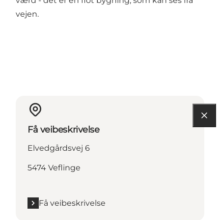
værd - det er en flot bygning, som kan ses fra
vejen.
Få veibeskrivelse
Elvedgårdsvej 6
5474 Veflinge
Få veibeskrivelse