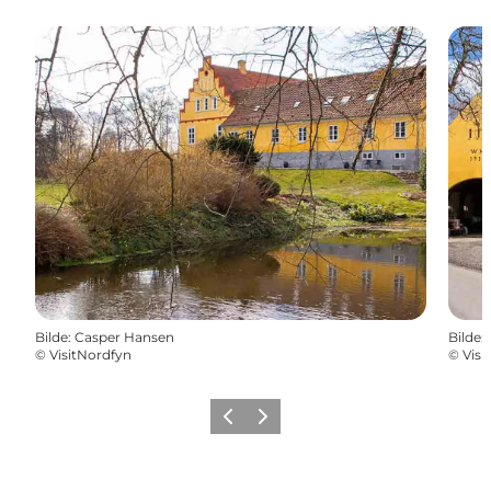
Bilde
:
Casper Hansen
Bilde
:
©
VisitNordfyn
©
Visi
Forrige
Neste