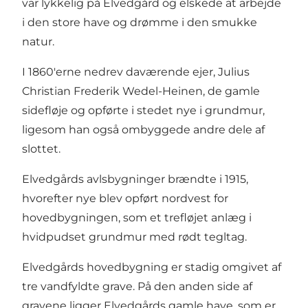
var lykkelig på Elvedgård og elskede at arbejde
i den store have og drømme i den smukke
natur.
I 1860'erne nedrev daværende ejer, Julius
Christian Frederik Wedel-Heinen, de gamle
sidefløje og opførte i stedet nye i grundmur,
ligesom han også ombyggede andre dele af
slottet.
Elvedgårds avlsbygninger brændte i 1915,
hvorefter nye blev opført nordvest for
hovedbygningen, som et trefløjet anlæg i
hvidpudset grundmur med rødt tegltag.
Elvedgårds hovedbygning er stadig omgivet af
tre vandfyldte grave. På den anden side af
gravene ligger Elvedgårds gamle have, som er