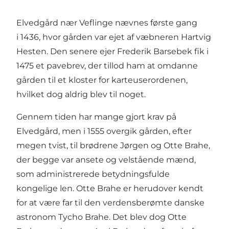
Elvedgård nær
Veflinge
nævnes første gang
i 1436, hvor gården var ejet af væbneren Hartvig
Hesten. Den senere ejer Frederik Barsebek fik i
1475 et pavebrev, der tillod ham at omdanne
gården til et kloster for karteuserordenen,
hvilket dog aldrig blev til noget.
Gennem tiden har mange gjort krav på
Elvedgård, men i 1555 overgik gården, efter
megen tvist, til brødrene Jørgen og Otte Brahe,
der begge var ansete og velstående mænd,
som administrerede betydningsfulde
kongelige len. Otte Brahe er herudover kendt
for at være far til den verdensberømte danske
astronom Tycho Brahe. Det blev dog Otte