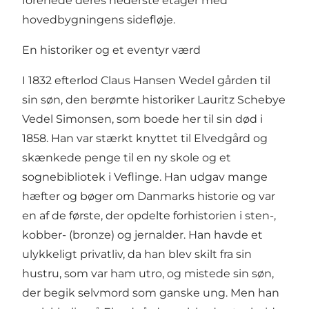
forenede deres nederste etager med
hovedbygningens sidefløje.
En historiker og et eventyr værd
I 1832 efterlod Claus Hansen Wedel gården til
sin søn, den berømte historiker Lauritz Schebye
Vedel Simonsen, som boede her til sin død i
1858. Han var stærkt knyttet til Elvedgård og
skænkede penge til en ny skole og et
sognebibliotek i Veflinge. Han udgav mange
hæfter og bøger om Danmarks historie og var
en af de første, der opdelte forhistorien i sten-,
kobber- (bronze) og jernalder. Han havde et
ulykkeligt privatliv, da han blev skilt fra sin
hustru, som var ham utro, og mistede sin søn,
der begik selvmord som ganske ung. Men han