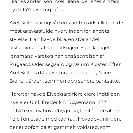
Brahes anden søn, Axel Brahe, der efter sin fars
død i 1571 overtog gården.
Axel Brahe var rigsråd og varetog adskillige af de
mest ansvarsfulde hverv inden for landets
styrelse. Han havde bl. a. en stor andel i
afslutningen af Kalmarkrigen. Som kongelig
lensmand varetog han også styrelsen af
Rugaard, Odensegaard og Dalum Kloster. Efter
Axel Brahes død overtog hans datter, Anne
Brahe, gården, som hun dog senere pantsatte.
Herefter havde Elvedgård flere ejere indtil den
nye ejer Ulrik Frederik Brüggemann i 1721
opførte en ny hovedbygning, bestående af tre
fløje i en etage med tegltag. Hovedbygningen,
der er opført på et gammelt voldsted, som