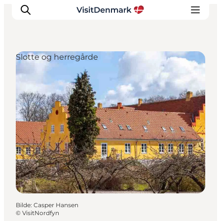
Slotte og herregårde
Inspirasjon
Reisemål
Aktiviteter
Overnatting
Planlegg reisen
Bilde
:
Casper Hansen
©
VisitNordfyn