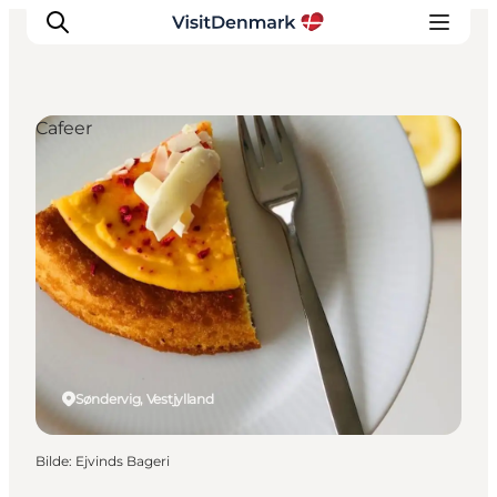
Cafeer
Inspirasjon
Reisemål
Aktiviteter
Overnatting
Planlegg reisen
Søndervig, Vestjylland
Bilde
:
Ejvinds Bageri