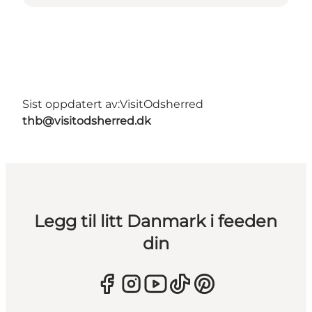
Sist oppdatert av:
VisitOdsherred
thb@visitodsherred.dk
Legg til litt Danmark i feeden
din