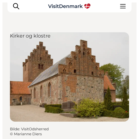
Kirker og klostre
Inspirasjon
Reisemål
Aktiviteter
Overnatting
Planlegg reisen
Bilde
:
VisitOdsherred
©
Marianne Diers