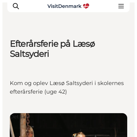
Efterårsferie på Læsø
Inspirasjon
Saltsyderi
Reisemål
Aktiviteter
Overnatting
Kom og oplev Læsø Saltsyderi i skolernes
Planlegg reisen
efterårsferie (uge 42)
Det sker