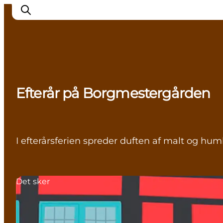
Inspirasjon
Efterår på Borgmestergården
Reisemål
Aktiviteter
Overnatting
Planlegg reisen
I efterårsferien spreder duften af malt og h
Det sker