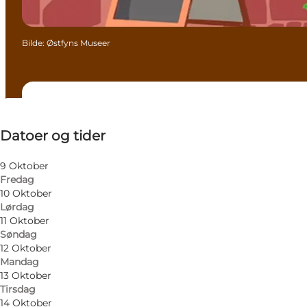
Bilde
:
Østfyns Museer
Datoer og tider
Datoer og tider
Gratis
Besøk nettside
9 Oktober
Fredag
Børn, Min partner
10 Oktober
Lørdag
11 Oktober
Søndag
12 Oktober
Mandag
13 Oktober
Tirsdag
14 Oktober