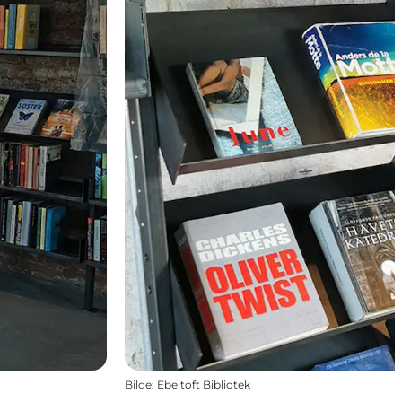
Bilde
:
Ebeltoft Bibliotek