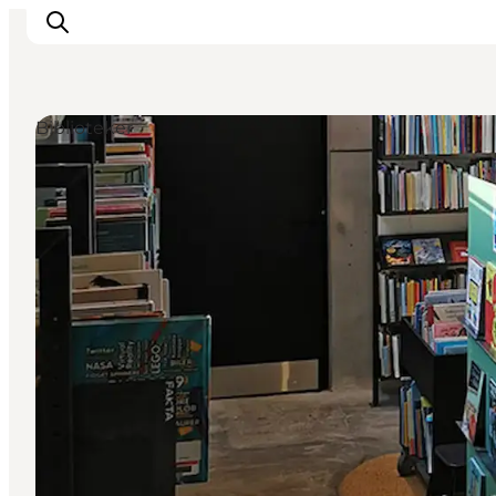
Biblioteker
Inspirasjon
Reisemål
Aktiviteter
Overnatting
Planlegg reisen