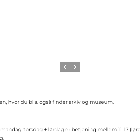
Forrige
Neste
kken, hvor du bl.a. også finder arkiv og museum.
 mandag-torsdag + lørdag er betjening mellem 11-17 (lørd
g.