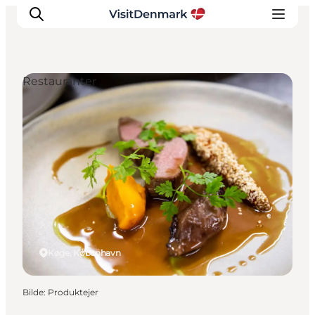
Restauranter
Inspirasjon
Reisemål
Aktiviteter
Overnatting
Planlegg reisen
Køge, København
Bilde
:
Produktejer