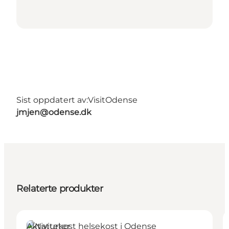
Sist oppdatert av:
VisitOdense
jmjen@odense.dk
Relaterte produkter
Aktiviteter