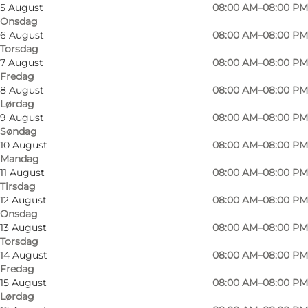
5 August
08:00 AM–08:00 PM
Onsdag
6 August
08:00 AM–08:00 PM
Torsdag
7 August
08:00 AM–08:00 PM
Fredag
Dreyers Gårdbutik hører til et lille
8 August
08:00 AM–08:00 PM
Lørdag
familielandbrug i Brændekilde i det sydlige
9 August
08:00 AM–08:00 PM
Odense. Gården blev købt i 1987 og omlagt til
Søndag
økologi i 1992. Gårdbutikken har åbent torsdag,
10 August
08:00 AM–08:00 PM
Mandag
fredag og lørdag. Her kan du f.eks. købe gæs og
11 August
08:00 AM–08:00 PM
ænder, grisekød fra en blanding af dansk
Tirsdag
12 August
08:00 AM–08:00 PM
broget landrace og duroc, lammekød, oksekød
Onsdag
fra Herefordkvæg, kyllinger, kartofler,
13 August
08:00 AM–08:00 PM
lammeskind og forskelligt håndarbejde og
Torsdag
14 August
08:00 AM–08:00 PM
brugskunst.
Fredag
15 August
08:00 AM–08:00 PM
Lørdag