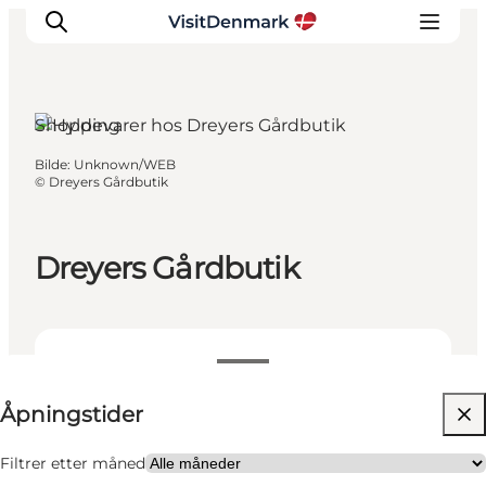
Shopping
Bilde
:
Unknown/WEB
Inspirasjon
©
Dreyers Gårdbutik
Reisemål
Aktiviteter
Dreyers Gårdbutik
Overnatting
Planlegg reisen
Se åpningstider
Åpningstider
Besøk nettside
Filtrer etter måned