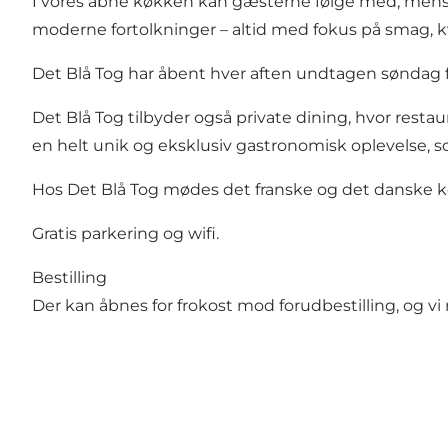
I vores åbne køkken kan gæsterne følge med, mens r
moderne fortolkninger – altid med fokus på smag, k
Det Blå Tog har åbent hver aften undtagen søndag f
Det Blå Tog tilbyder også private dining, hvor resta
en helt unik og eksklusiv gastronomisk oplevelse, 
Hos Det Blå Tog mødes det franske og det danske køk
Gratis parkering og wifi.
Bestilling
Der kan åbnes for frokost mod forudbestilling, og 