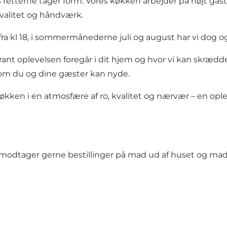
etterne tager form. Vores køkken arbejder på højt gas
valitet og håndværk.
ra kl 18, i sommermånederne juli og august har vi dog 
urant oplevelsen foregår i dit hjem og hvor vi kan skrædd
som du og dine gæster kan nyde.
ken i en atmosfære af ro, kvalitet og nærvær – en oplev
vi modtager gerne bestillinger på mad ud af huset og m