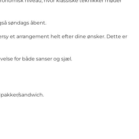
tronomisk niveau, hvor klassiske teknikker møder
også søndags åbent.
ersy et arrangement helt efter dine ønsker. Dette er
else for både sanser og sjæl.
adpakker/sandwich.