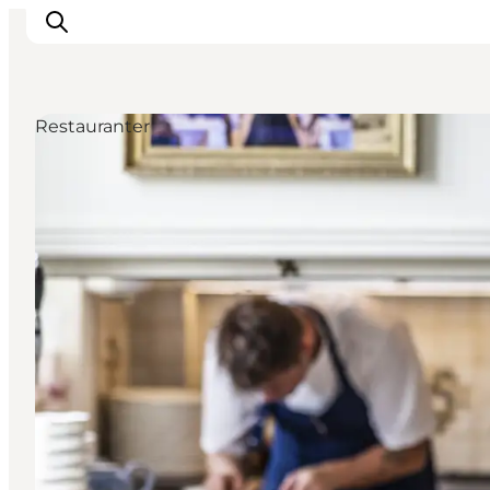
Restauranter
Inspirasjon
Reisemål
Aktiviteter
Overnatting
Planlegg reisen