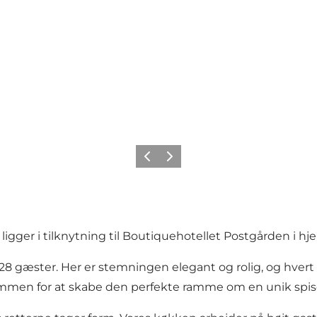
Forrige
Neste
gger i tilknytning til Boutiquehotellet Postgården i hjer
t 28 gæster. Her er stemningen elegant og rolig, og hve
 sammen for at skabe den perfekte ramme om en unik spis