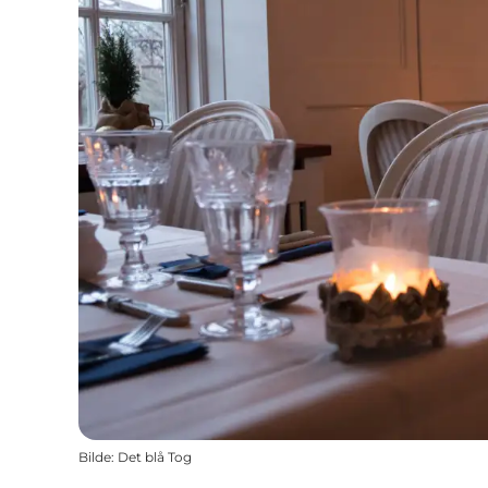
Bilde
:
Det blå Tog